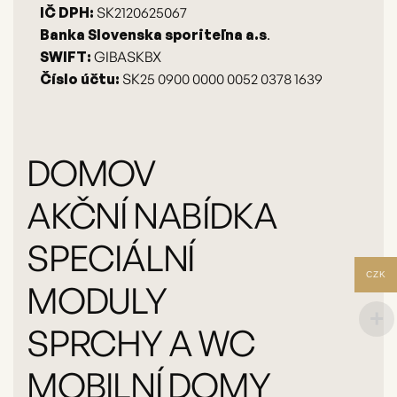
IČ DPH:
SK2120625067
Banka Slovenska sporiteľna a.s
.
SWIFT:
GIBASKBX
Číslo účtu:
SK25 0900 0000 0052 0378 1639
DOMOV
AKČNÍ NABÍDKA
SPECIÁLNÍ
CZK
MODULY
SPRCHY A WC
MOBILNÍ DOMY