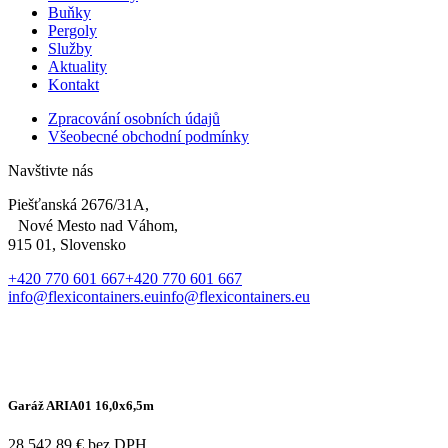
Buňky
Pergoly
Služby
Aktuality
Kontakt
Zpracování osobních údajů
Všeobecné obchodní podmínky
Navštivte nás
Piešťanská 2676/31A,
Nové Mesto nad Váhom,
915 01, Slovensko
+420 770 601 667
+420 770 601 667
info@flexicontainers.eu
info@flexicontainers.eu
Garáž ARIA01 16,0x6,5m
28 542.89 € bez DPH