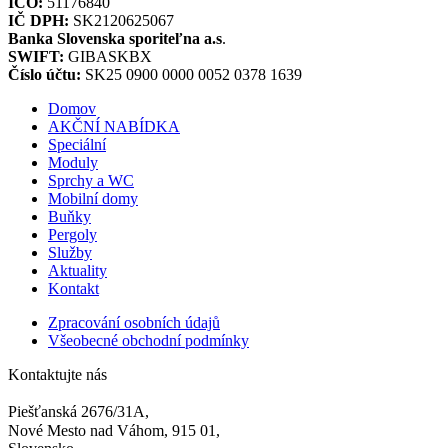
IČO:
51176840
IČ DPH:
SK2120625067
Banka Slovenska sporiteľna a.s
.
SWIFT:
GIBASKBX
Číslo účtu:
SK25 0900 0000 0052 0378 1639
Domov
AKČNÍ NABÍDKA
Speciální
Moduly
Sprchy a WC
Mobilní domy
Buňky
Pergoly
Služby
Aktuality
Kontakt
Zpracování osobních údajů
Všeobecné obchodní podmínky
Kontaktujte nás
Piešťanská 2676/31A,
Nové Mesto nad Váhom, 915 01,