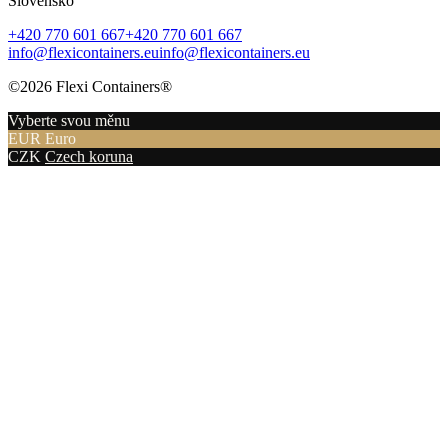
Slovensko
+420 770 601 667
+420 770 601 667
info@flexicontainers.eu
info@flexicontainers.eu
©2026 Flexi Containers®
Vyberte svou měnu
EUR
Euro
CZK
Czech koruna