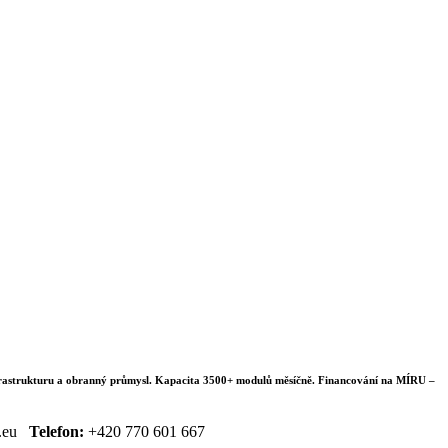
frastrukturu a obranný průmysl.
Kapacita
3500+ modulů měsíčně.
Financování na MÍRU
–
s.eu
Telefon:
+420 770 601 667