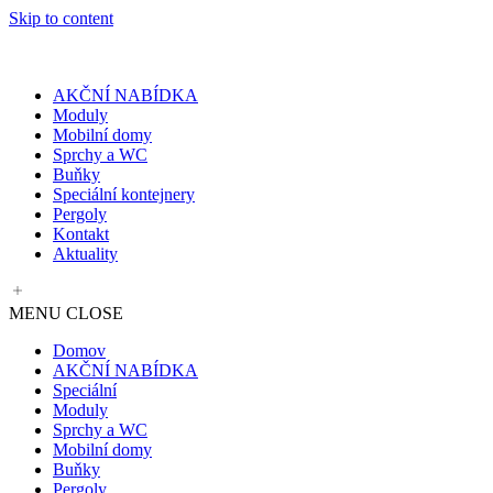
Skip to content
AKČNÍ NABÍDKA
Moduly
Mobilní domy
Sprchy a WC
Buňky
Speciální kontejnery
Pergoly
Kontakt
Aktuality
MENU
CLOSE
Domov
AKČNÍ NABÍDKA
Speciální
Moduly
Sprchy a WC
Mobilní domy
Buňky
Pergoly