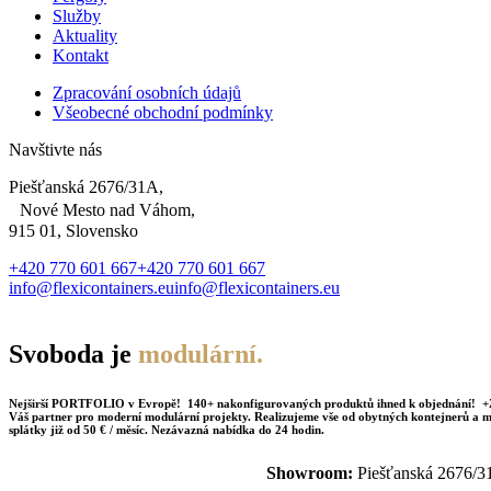
Služby
Aktuality
Kontakt
Zpracování osobních údajů
Všeobecné obchodní podmínky
Navštivte nás
Piešťanská 2676/31A,
Nové Mesto nad Váhom,
915 01, Slovensko
+420 770 601 667
+420 770 601 667
info@flexicontainers.eu
info@flexicontainers.eu
Svoboda je
modulární.
Nejširší PORTFOLIO v Evropě! 140+ nakonfigurovaných produktů ihned k objednání!
+
Váš partner pro moderní modulární projekty. Realizujeme vše od obytných kontejnerů a mo
splátky již od 50 € / měsíc. Nezávazná nabídka do
24 hodin.
Showroom:
Piešťanská 2676/