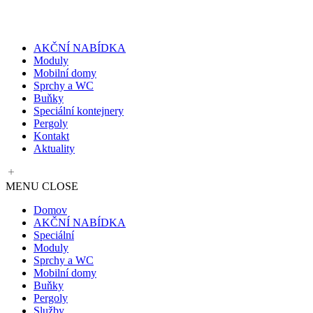
Skip
to
content
AKČNÍ NABÍDKA
Moduly
Mobilní domy
Sprchy a WC
Buňky
Speciální kontejnery
Pergoly
Kontakt
Aktuality
MENU
CLOSE
Domov
AKČNÍ NABÍDKA
Speciální
Moduly
Sprchy a WC
Mobilní domy
Buňky
Pergoly
Služby