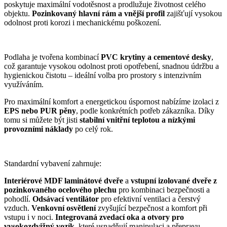
poskytuje maximální vodotěsnost a prodlužuje životnost celého
objektu.
Pozinkovaný hlavní rám a vnější profil
zajišťují vysokou
odolnost proti korozi i mechanickému poškození.
Podlaha je tvořena kombinací
PVC krytiny a cementové desky
,
což garantuje vysokou odolnost proti opotřebení, snadnou údržbu a
hygienickou čistotu – ideální volba pro prostory s intenzivním
využíváním.
Pro maximální komfort a energetickou úspornost nabízíme izolaci z
EPS nebo PUR pěny
, podle konkrétních potřeb zákazníka. Díky
tomu si můžete být jisti
stabilní vnitřní teplotou a nízkými
provozními náklady
po celý rok.
Standardní vybavení zahrnuje:
Interiérové MDF laminátové dveře
a
vstupní izolované dveře z
pozinkovaného ocelového plechu
pro kombinaci bezpečnosti a
pohodlí.
Odsávací ventilátor
pro efektivní ventilaci a čerstvý
vzduch.
Venkovní osvětlení
zvyšující bezpečnost a komfort při
vstupu i v noci.
Integrovaná zvedací oka a otvory pro
vysokozdvižný vozík
, které usnadňují manipulaci a přepravu.