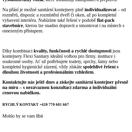
Na přání je možné sanitární kontejnery plně
individualizovat
– od
rozměrů, dispozic a rozmístění dveří či oken, až po kompletní
vybavení interiéru. Nabízíme také řešení v podobě
flat-pack
stavebnice
, kterou lze snadno dopravit a smontovat i na místech s
omezeným přístupem.
Díky kombinaci
kvality, funkčnosti a rychlé dostupnosti
jsou
kontejnery Flexi Sanitary ideální volbou pro firmy, instituce i
soukromé osoby. Ať už potřebujete toalety, sprchy, šatny nebo
kompletní hygienické zázemí, vždy získáte
spolehlivé řešení s
dlouhou životností a profesionálním vzhledem
.
Kontaktujte nás ještě dnes a získejte sanitární kontejner přesně
na míru – s nezávaznou konzultací zdarma a individuální
cenovou nabídkou.
RYCHLÝ KONTAKT +420 770 601 667
Mohlo by se vam líbit