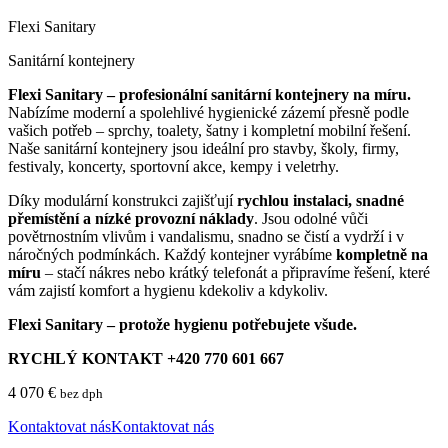
Flexi Sanitary
Sanitární kontejnery
Flexi Sanitary – profesionální sanitární kontejnery na míru.
Nabízíme moderní a spolehlivé hygienické zázemí přesně podle
vašich potřeb – sprchy, toalety, šatny i kompletní mobilní řešení.
Naše sanitární kontejnery jsou ideální pro stavby, školy, firmy,
festivaly, koncerty, sportovní akce, kempy i veletrhy.
Díky modulární konstrukci zajišťují
rychlou instalaci, snadné
přemístění a nízké provozní náklady
. Jsou odolné vůči
povětrnostním vlivům i vandalismu, snadno se čistí a vydrží i v
náročných podmínkách. Každý kontejner vyrábíme
kompletně na
míru
– stačí nákres nebo krátký telefonát a připravíme řešení, které
vám zajistí komfort a hygienu kdekoliv a kdykoliv.
Flexi Sanitary – protože hygienu potřebujete všude.
RYCHLÝ KONTAKT +420 770 601 667
4 070
€
bez dph
Kontaktovat nás
Kontaktovat nás