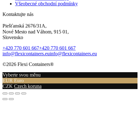
Všeobecné obchodní podmínky
Kontaktujte nás
Piešťanská 2676/31A,
Nové Mesto nad Váhom, 915 01,
Slovensko
+420 770 601 667
+420 770 601 667
info@flexicontainers.eu
info@flexicontainers.eu
©2026 Flexi Containers®
Vyberte svou měnu
EUR
Euro
CZK
Czech koruna