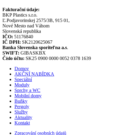
Fakturační údaje:
BKP Plastics s.r.o.
Ľ.Podjavorinskej 2575/3B, 915 01,
Nové Mesto nad Váhom
Slovenská republika
IČO:
51176840
IČ DPH:
SK2120625067
Banka Slovenska sporiteľna a.s
.
SWIFT:
GIBASKBX
Číslo účtu:
SK25 0900 0000 0052 0378 1639
Domov
AKČNÍ NABÍDKA
Speciální
Moduly
Sprchy a WC
Mobilní domy
Buňky
Pergoly
Služby
Aktuality
Kontakt
Zpracování osobních údajů