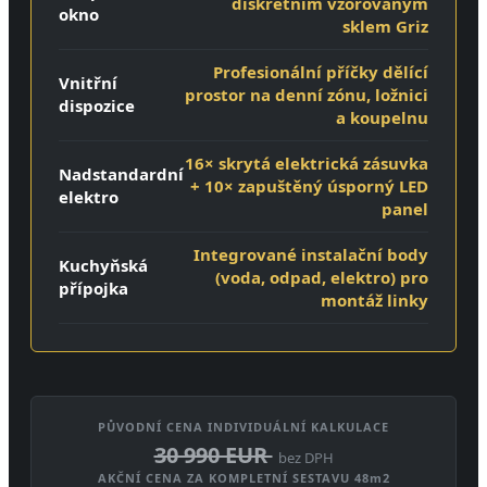
diskrétním vzorovaným
okno
sklem Griz
Profesionální příčky dělící
Vnitřní
prostor na denní zónu, ložnici
dispozice
a koupelnu
16× skrytá elektrická zásuvka
Nadstandardní
+ 10× zapuštěný úsporný LED
elektro
panel
Integrované instalační body
Kuchyňská
(voda, odpad, elektro) pro
přípojka
montáž linky
PŮVODNÍ CENA INDIVIDUÁLNÍ KALKULACE
30 990 EUR
bez DPH
AKČNÍ CENA ZA KOMPLETNÍ SESTAVU 48m2