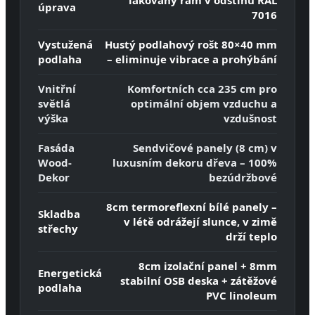
lakovaný rám v odstínu RAL
úprava
7016
Vystužená
Hustý podlahový rošt 80×40 mm
podlaha
– eliminuje vibrace a prohýbání
Vnitřní
Komfortních cca 235 cm pro
světlá
optimální objem vzduchu a
výška
vzdušnost
Fasáda
Sendvičové panely (8 cm) v
Wood-
luxusním dekoru dřeva – 100%
Dekor
bezúdržbové
8cm termoreflexní bílé panely –
Skladba
v létě odrážejí slunce, v zimě
střechy
drží teplo
8cm izolační panel + 8mm
Energetická
stabilní OSB deska + zátěžové
podlaha
PVC linoleum