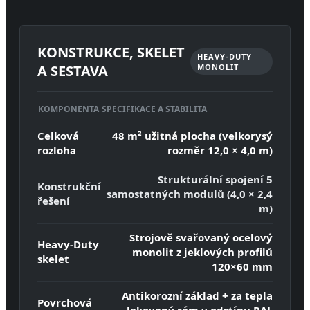
KONSTRUKCE, SKELET
HEAVY-DUTY
A SESTAVA
MONOLIT
KOMPONENTA
SPECIFIKACE A STABILITA
Celková
48 m² užitná plocha (velkorysý
rozloha
rozměr 12,0 × 4,0 m)
Strukturální spojení 5
Konstrukční
samostatných modulů (4,0 × 2,4
řešení
m)
Strojově svařovaný ocelový
Heavy-Duty
monolit z jeklových profilů
skelet
120×60 mm
Antikorozní základ + za tepla
Povrchová