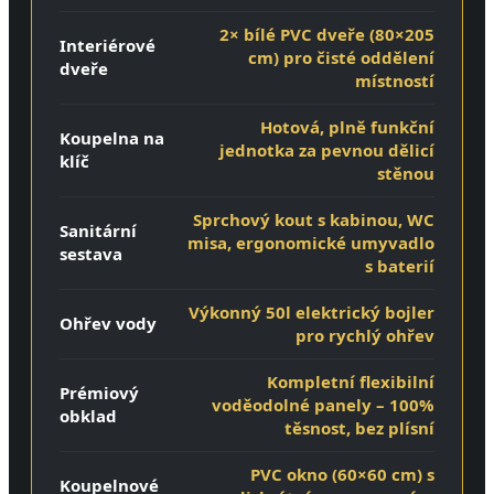
2× bílé PVC dveře (80×205
Interiérové
cm) pro čisté oddělení
dveře
místností
Hotová, plně funkční
Koupelna na
jednotka za pevnou dělicí
klíč
stěnou
Sprchový kout s kabinou, WC
Sanitární
misa, ergonomické umyvadlo
sestava
s baterií
Výkonný 50l elektrický bojler
Ohřev vody
pro rychlý ohřev
Kompletní flexibilní
Prémiový
voděodolné panely – 100%
obklad
těsnost, bez plísní
PVC okno (60×60 cm) s
Koupelnové