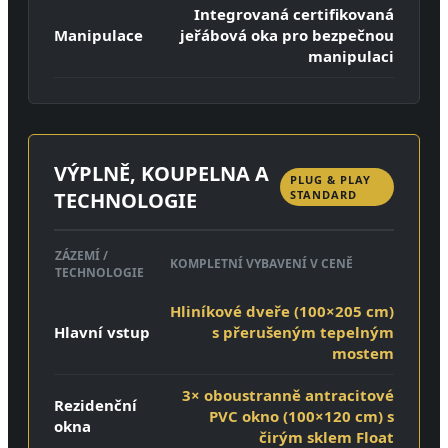
Integrovaná certifikovaná
Manipulace
jeřábová oka pro bezpečnou
manipulaci
VÝPLNĚ, KOUPELNA A
PLUG & PLAY
TECHNOLOGIE
STANDARD
ZÁZEMÍ /
KOMPLETNÍ VYBAVENÍ V CENĚ
TECHNOLOGIE
Hliníkové dveře (100×205 cm)
Hlavní vstup
s přerušeným tepelným
mostem
3× oboustranně antracitové
Rezidenční
PVC okno (100×120 cm) s
okna
čirým sklem Float