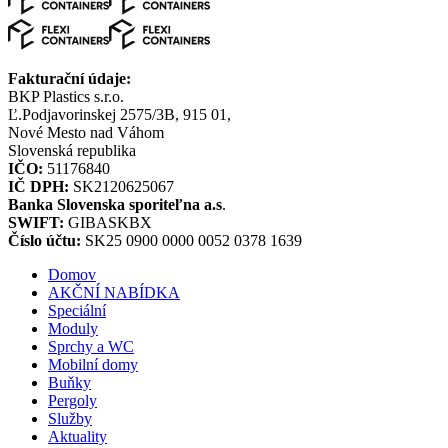
Fakturační údaje:
BKP Plastics s.r.o.
Ľ.Podjavorinskej 2575/3B, 915 01,
Nové Mesto nad Váhom
Slovenská republika
IČO:
51176840
IČ DPH:
SK2120625067
Banka Slovenska sporiteľna a.s
.
SWIFT:
GIBASKBX
Číslo účtu:
SK25 0900 0000 0052 0378 1639
Domov
AKČNÍ NABÍDKA
Speciální
Moduly
Sprchy a WC
Mobilní domy
Buňky
Pergoly
Služby
Aktuality