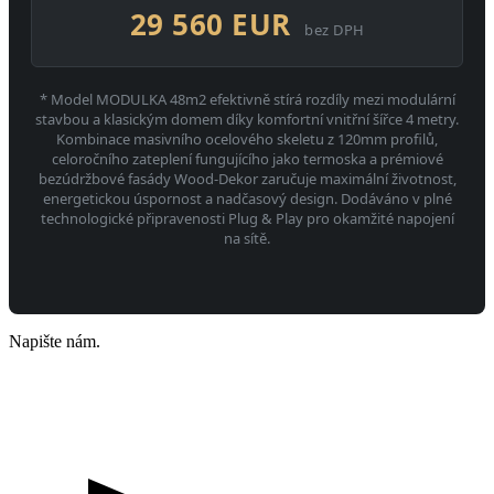
29 560 EUR
bez DPH
* Model MODULKA 48m2 efektivně stírá rozdíly mezi modulární
stavbou a klasickým domem díky komfortní vnitřní šířce 4 metry.
Kombinace masivního ocelového skeletu z 120mm profilů,
celoročního zateplení fungujícího jako termoska a prémiové
bezúdržbové fasády Wood-Dekor zaručuje maximální životnost,
energetickou úspornost a nadčasový design. Dodáváno v plné
technologické připravenosti Plug & Play pro okamžité napojení
na sítě.
Napište nám.