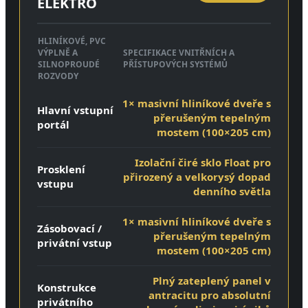
ELEKTRO
HLINÍKOVÉ, PVC
VÝPLNĚ A
SPECIFIKACE VNITŘNÍCH A
SILNOPROUDÉ
PŘÍSTUPOVÝCH SYSTÉMŮ
ROZVODY
1× masivní hliníkové dveře s
Hlavní vstupní
přerušeným tepelným
portál
mostem (100×205 cm)
Izolační čiré sklo Float pro
Prosklení
přirozený a velkorysý dopad
vstupu
denního světla
1× masivní hliníkové dveře s
Zásobovací /
přerušeným tepelným
privátní vstup
mostem (100×205 cm)
Plný zateplený panel v
Konstrukce
antracitu pro absolutní
privátního