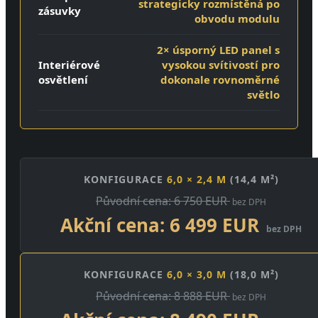
strategicky rozmístěná po
zásuvky
obvodu modulu
2× úsporný LED panel s
Interiérové
vysokou svítivostí pro
osvětlení
dokonale rovnoměrné
světlo
KONFIGURACE
6,0 × 2,4 M
(14,4 M²)
Původní cena: 6 750 EUR
bez DPH
Akční cena: 6 499 EUR
bez DPH
KONFIGURACE
6,0 × 3,0 M
(18,0 M²)
Původní cena: 8 888 EUR
bez DPH