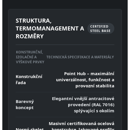
STRUKTURA,
CERTIFIED
TERMOMANAGEMENT A
STEEL BASE
ROZMĚRY
KONSTRUKČNÍ,
IZOLAČNÍ A
TECHNICKÁ SPECIFIKACE A MATERIÁLY
VÝŠKOVÉ PRVKY
Point Hub – maximální
Konstrukční
univerzálnost, funkčnost a
řada
provozní stabilita
Elegantní vnější antracitové
Barevný
provedení (RAL 7016)
koncept
splývající s okolím
Masivní certifikovaná ocelová
Nosný skelet
konstrukce, lakované profily