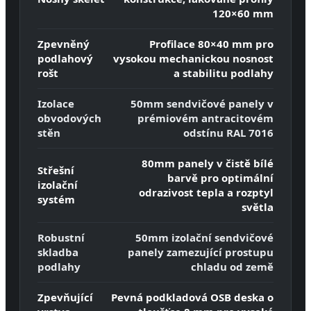
120×60 mm
Zpevněný
Profilace 80×40 mm pro
podlahový
vysokou mechanickou nosnost
rošt
a stabilitu podlahy
Izolace
50mm sendvičové panely v
obvodových
prémiovém antracitovém
stěn
odstínu RAL 7016
80mm panely v čistě bílé
Střešní
barvě pro optimální
izolační
odrazivost tepla a rozptyl
systém
světla
Robustní
50mm izolační sendvičové
skladba
panely zamezující prostupu
podlahy
chladu od země
Zpevňující
Pevná podkladová OSB deska o