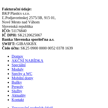
Fakturační údaje:
BKP Plastics s.r.o.
Ľ.Podjavorinskej 2575/3B, 915 01,
Nové Mesto nad Váhom
Slovenská republika
IČO:
51176840
IČ DPH:
SK2120625067
Banka Slovenska sporiteľna a.s
.
SWIFT:
GIBASKBX
Číslo účtu:
SK25 0900 0000 0052 0378 1639
Domov
AKČNÍ NABÍDKA
Speciální
Moduly
Sprchy a WC
Mobilní domy
Buňky
Pergoly
Služby
Aktuality
Kontakt
Zpracování osobních údajů