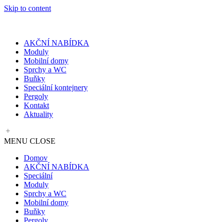
Skip to content
AKČNÍ NABÍDKA
Moduly
Mobilní domy
Sprchy a WC
Buňky
Speciální kontejnery
Pergoly
Kontakt
Aktuality
MENU
CLOSE
Domov
AKČNÍ NABÍDKA
Speciální
Moduly
Sprchy a WC
Mobilní domy
Buňky
Pergoly