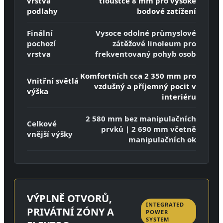
vrstva
tloušťce 8 mm pro vysoké
podlahy
bodové zatížení
Finální
Vysoce odolné průmyslové
pochozí
zátěžové linoleum pro
vrstva
frekventovaný pohyb osob
Komfortních cca 2 350 mm pro
Vnitřní světlá
vzdušný a příjemný pocit v
výška
interiéru
2 580 mm bez manipulačních
Celkové
prvků | 2 690 mm včetně
vnější výšky
manipulačních ok
VÝPLNĚ OTVORŮ,
INTEGRATED
PRIVÁTNÍ ZÓNY A
POWER
SYSTEM