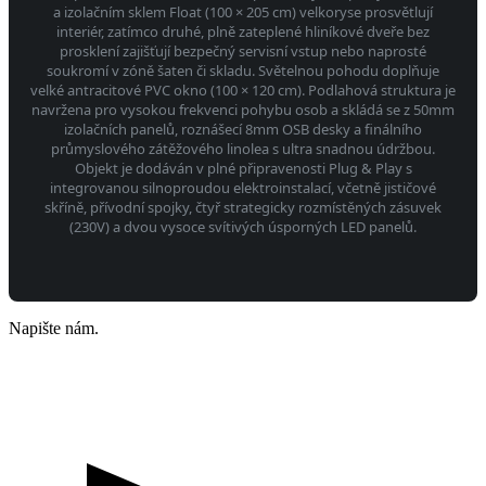
a izolačním sklem Float (100 × 205 cm) velkoryse prosvětlují
interiér, zatímco druhé, plně zateplené hliníkové dveře bez
prosklení zajišťují bezpečný servisní vstup nebo naprosté
soukromí v zóně šaten či skladu. Světelnou pohodu doplňuje
velké antracitové PVC okno (100 × 120 cm). Podlahová struktura je
navržena pro vysokou frekvenci pohybu osob a skládá se z 50mm
izolačních panelů, roznášecí 8mm OSB desky a finálního
průmyslového zátěžového linolea s ultra snadnou údržbou.
Objekt je dodáván v plné připravenosti Plug & Play s
integrovanou silnoproudou elektroinstalací, včetně jističové
skříně, přívodní spojky, čtyř strategicky rozmístěných zásuvek
(230V) a dvou vysoce svítivých úsporných LED panelů.
Napište nám.