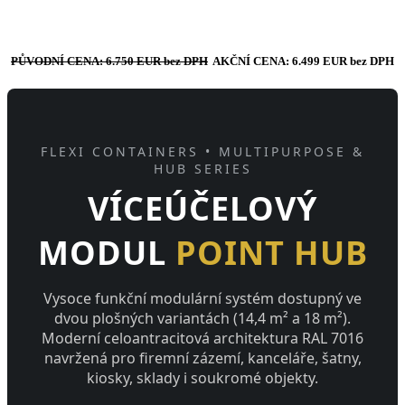
PŮVODNÍ CENA: 6.750 EUR bez DPH
AKČNÍ CENA: 6.499 EUR bez DPH
FLEXI CONTAINERS • MULTIPURPOSE &
HUB SERIES
VÍCEÚČELOVÝ
MODUL
POINT HUB
Vysoce funkční modulární systém dostupný ve
dvou plošných variantách (14,4 m² a 18 m²).
Moderní celoantracitová architektura RAL 7016
navržená pro firemní zázemí, kanceláře, šatny,
kiosky, sklady i soukromé objekty.