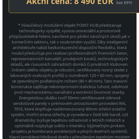
Akční cena: 8 490 EUR
bez DPH
* Víceúčelový modulární objekt POINT HUB představuje
technologicky vyspělé, vysoce univerzální a prostorově
přizpůsobitelné řešení, navržené pro plnění náročných úkolů jak v
komerčním sektoru, tak v soukromém využití. Díky inteligentní
architektuře nabízí bezkonkurenční dispoziční flexibilitu, která
modul předurčuje pro realizaci profesionálních firemních šaten,
reprezentativních kanceláří, prodejních kiosků, technologických
skladů, ale i luxusních zahradních domků či privátních kluboven.
Srdcem celého objektu je robustní, certifikovaný nosný skelet z
lakovaných ocelových profilů o rozměrech 120 × 60 mm, spojený
se zpevněným podlahovým roštem (80 × 40 mm). Tato masivní
konstrukce zajišťuje nekompromisní statickou tuhost, odolnost
proti mechanickému namáhání a extrémní životnost stavby.
Energetickou obálku tvoří 50mm certifikované stěnové
sendvičové panely v prémiovém antracitovém provedení RAL
7016, které doplňuje naddimenzovaný 80mm střešní izolační
systém. Vnitřní strana střechy je vyvedena v čistě bílé barvě, což
dramaticky zvyšuje tepelnou odrazivost v letních měsících a
optimálně rozptyluje světlo v interiéru. Výjimečným prvkem
projektu je kombinace prosklených a plných dveřních systémů:
hlavní prosklené hliníkové dveře s přerušeným tepelným mostem