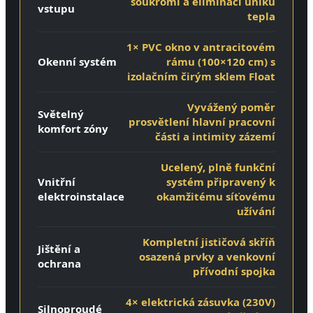
soukromí a eliminaci úniků
vstupu
tepla
1× PVC okno v antracitovém
Okenní systém
rámu (100×120 cm) s
izolačním čirým sklem Float
Vyvážený poměr
Světelný
prosvětlení hlavní pracovní
komfort zóny
části a intimity zázemí
Ucelený, plně funkční
Vnitřní
systém připravený k
elektroinstalace
okamžitému síťovému
užívání
Kompletní jističová skříň
Jištění a
osazená prvky a venkovní
ochrana
přívodní spojka
4× elektrická zásuvka (230V)
Silnoproudé