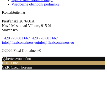
Všeobecné obchodní podmínky
Kontaktujte nás
Piešťanská 2676/31A,
Nové Mesto nad Váhom, 915 01,
Slovensko
+420 770 601 667
+420 770 601 667
info@flexicontainers.eu
info@flexicontainers.eu
©2026 Flexi Containers®
Vyberte svou měnu
EUR
Euro
CZK
Czech koruna