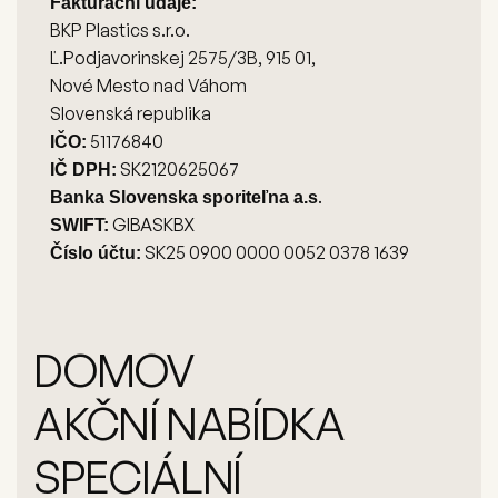
Fakturační údaje:
BKP Plastics s.r.o.
Ľ.Podjavorinskej 2575/3B, 915 01,
Nové Mesto nad Váhom
Slovenská republika
51176840
IČO:
SK2120625067
IČ DPH:
.
Banka Slovenska sporiteľna a.s
GIBASKBX
SWIFT:
SK25 0900 0000 0052 0378 1639
Číslo účtu:
DOMOV
AKČNÍ NABÍDKA
SPECIÁLNÍ