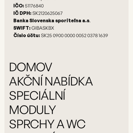
IČO:
51176840
IČ DPH:
SK2120625067
Banka Slovenska sporiteľna a.s
.
SWIFT:
GIBASKBX
Číslo účtu:
SK25 0900 0000 0052 0378 1639
DOMOV
AKČNÍ NABÍDKA
SPECIÁLNÍ
MODULY
SPRCHY A WC