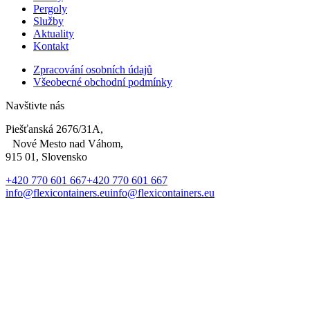
Pergoly
Služby
Aktuality
Kontakt
Zpracování osobních údajů
Všeobecné obchodní podmínky
Navštivte nás
Piešťanská 2676/31A,
Nové Mesto nad Váhom,
915 01, Slovensko
+420 770 601 667
+420 770 601 667
info@flexicontainers.eu
info@flexicontainers.eu