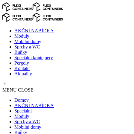
Skip
to
content
AKČNÍ NABÍDKA
Moduly
Mobilní domy
Sprchy a WC
Buňky
Speciální kontejnery
Pergoly
Kontakt
Aktuality
MENU
CLOSE
Domov
AKČNÍ NABÍDKA
Speciální
Moduly
Sprchy a WC
Mobilní domy
Buňky