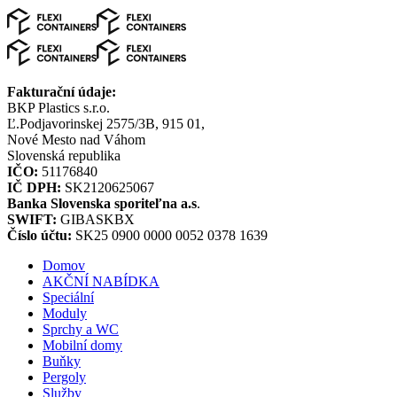
Fakturační údaje:
BKP Plastics s.r.o.
Ľ.Podjavorinskej 2575/3B, 915 01,
Nové Mesto nad Váhom
Slovenská republika
IČO:
51176840
IČ DPH:
SK2120625067
Banka Slovenska sporiteľna a.s
.
SWIFT:
GIBASKBX
Číslo účtu:
SK25 0900 0000 0052 0378 1639
Domov
AKČNÍ NABÍDKA
Speciální
Moduly
Sprchy a WC
Mobilní domy
Buňky
Pergoly
Služby