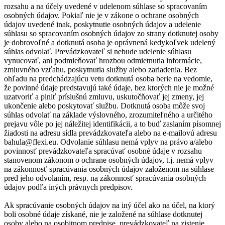
rozsahu a na účely uvedené v udelenom súhlase so spracovaním
osobných údajov. Pokiaľ nie je v zákone o ochrane osobných
údajov uvedené inak, poskytnutie osobných údajov a udelenie
súhlasu so spracovaním osobných údajov zo strany dotknutej osoby
je dobrovoľné a dotknutá osoba je oprávnená kedykoľvek udelený
súhlas odvolať. Prevádzkovateľ si nebude udelenie súhlasu
vynucovať, ani podmieňovať hrozbou odmietnutia informácie,
zmluvného vzťahu, poskytnutia služby alebo zariadenia. Bez
ohľadu na predchádzajúcu vetu dotknutá osoba berie na vedomie,
že povinné údaje predstavujú také údaje, bez ktorých nie je možné
uzatvoriť a plniť príslušnú zmluvu, uskutočňovať jej zmeny, jej
ukončenie alebo poskytovať službu. Dotknutá osoba môže svoj
súhlas odvolať na základe výslovného, zrozumiteľného a určitého
prejavu vôle po jej náležitej identifikácii, a to buď zaslaním písomnej
žiadosti na adresu sídla prevádzkovateľa alebo na e-mailovú adresu
bahula@flexi.eu. Odvolanie súhlasu nemá vplyv na právo a/alebo
povinnosť prevádzkovateľa spracúvať osobné údaje v rozsahu
stanovenom zákonom o ochrane osobných údajov, t.j. nemá vplyv
na zákonnosť spracúvania osobných údajov založenom na súhlase
pred jeho odvolaním, resp. na zákonnosť spracúvania osobných
údajov podľa iných právnych predpisov.
Ak spracúvanie osobných údajov na iný účel ako na účel, na ktorý
boli osobné údaje získané, nie je založené na súhlase dotknutej
osoby alebo na osobitnom predpise, prevádzkovateľ na zistenie