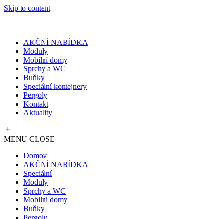
Skip to content
AKČNÍ NABÍDKA
Moduly
Mobilní domy
Sprchy a WC
Buňky
Speciální kontejnery
Pergoly
Kontakt
Aktuality
MENU
CLOSE
Domov
AKČNÍ NABÍDKA
Speciální
Moduly
Sprchy a WC
Mobilní domy
Buňky
Pergoly