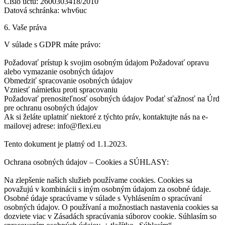
Číslo účtu: 2600303418/2010
Datová schránka: whv6uc
6. Vaše práva
V súlade s GDPR máte právo:
Požadovať prístup k svojim osobným údajom Požadovať opravu
alebo vymazanie osobných údajov
Obmedziť spracovanie osobných údajov
Vzniesť námietku proti spracovaniu
Požadovať prenositeľnosť osobných údajov Podať sťažnosť na Úrd
pre ochranu osobných údajov
Ak si želáte uplatniť niektoré z týchto práv, kontaktujte nás na e-
mailovej adrese: info@flexi.eu
Tento dokument je platný od 1.1.2023.
‍Ochrana osobných údajov – Cookies a SÚHLASY:
Na zlepšenie našich služieb používame cookies. Cookies sa
považujú v kombinácii s iným osobným údajom za osobné údaje.
Osobné údaje spracúvame v súlade s Vyhlásením o spracúvaní
osobných údajov. O používaní a možnostiach nastavenia cookies sa
dozviete viac v Zásadách spracúvania súborov cookie. Súhlasím so