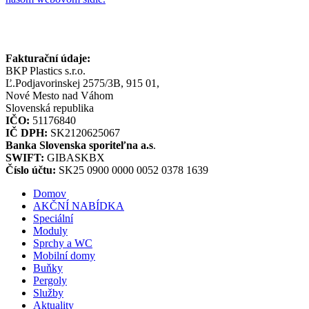
Fakturační údaje:
BKP Plastics s.r.o.
Ľ.Podjavorinskej 2575/3B, 915 01,
Nové Mesto nad Váhom
Slovenská republika
IČO:
51176840
IČ DPH:
SK2120625067
Banka Slovenska sporiteľna a.s
.
SWIFT:
GIBASKBX
Číslo účtu:
SK25 0900 0000 0052 0378 1639
Domov
AKČNÍ NABÍDKA
Speciální
Moduly
Sprchy a WC
Mobilní domy
Buňky
Pergoly
Služby
Aktuality