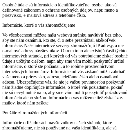
Osobné údaje sú informácie o identifikovateľnej osobe, ako sú
definované zákonom o ochrane osobných údajov, napr. meno a
priezvisko, e-mailová adresa a telefónne číslo. ‍
Informácie, ktoré o vás zhromažďujeme
Vo všeobecnosti môžete našu webovú stránku navštíviť bez toho,
aby ste nám oznámili, kto ste, či o sebe prezrádzali akékoľvek
informácie. Naše internetové servery zhromažďujú IP adresy, a nie
e-mailové adresy návštevníkov. Okrem toho ale existujú časti týchto
internetových stránok, pri ktorých od vás potrebujeme získať osobné
údaje s určitým cieľom, napr. aby sme vám mohli poskytnúť určité
informácie, o ktoré ste požiadali, a to robíme prostredníctvom
internetových formulárov. Informácie od vás získané môžu zahŕňať
vaše meno a priezvisko, adresu, telefónne číslo alebo e-mailovú
adresu. Ubezpečujeme vás, že nie je vašou povinnosťou poskytnúť
nám žiadne doplňujúce informácie, o ktoré vás požiadame, pokiaľ
nie sú nevyhnutné na to, aby sme vám mohli poskytnúť požadovanú
informáciu alebo službu. Informácie o vás môžeme tiež získať z e-
mailov, ktoré nám zašlete.
Použitie zhromaždených informácií
Informácie o IP adresách návštevníkov našich stránok, ktoré
zhromažďujeme, nie sú používané na vašu identifikáciu, ale sú