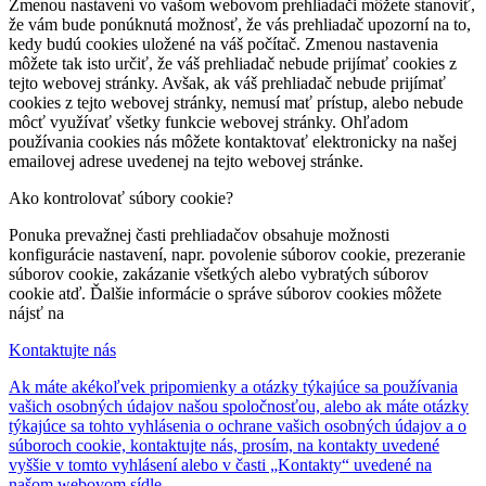
Zmenou nastavení vo vašom webovom prehliadači môžete stanoviť,
že vám bude ponúknutá možnosť, že vás prehliadač upozorní na to,
kedy budú cookies uložené na váš počítač. Zmenou nastavenia
môžete tak isto určiť, že váš prehliadač nebude prijímať cookies z
tejto webovej stránky. Avšak, ak váš prehliadač nebude prijímať
cookies z tejto webovej stránky, nemusí mať prístup, alebo nebude
môcť využívať všetky funkcie webovej stránky. Ohľadom
používania cookies nás môžete kontaktovať elektronicky na našej
emailovej adrese uvedenej na tejto webovej stránke.
Ako kontrolovať súbory cookie?
Ponuka prevažnej časti prehliadačov obsahuje možnosti
konfigurácie nastavení, napr. povolenie súborov cookie, prezeranie
súborov cookie, zakázanie všetkých alebo vybratých súborov
cookie atď. Ďalšie informácie o správe súborov cookies môžete
nájsť na
Kontaktujte nás
Ak máte akékoľvek pripomienky a otázky týkajúce sa používania
vašich osobných údajov našou spoločnosťou, alebo ak máte otázky
týkajúce sa tohto vyhlásenia o ochrane vašich osobných údajov a o
súboroch cookie, kontaktujte nás, prosím, na kontakty uvedené
vyššie v tomto vyhlásení alebo v časti „Kontakty“ uvedené na
našom webovom sídle.