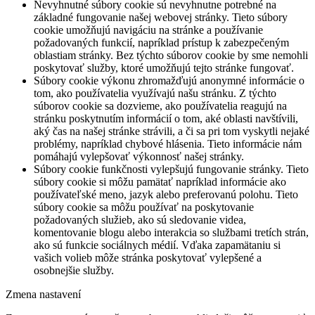
Nevyhnutné súbory cookie sú nevyhnutne potrebné na
základné fungovanie našej webovej stránky. Tieto súbory
cookie umožňujú navigáciu na stránke a používanie
požadovaných funkcií, napríklad prístup k zabezpečeným
oblastiam stránky. Bez týchto súborov cookie by sme nemohli
poskytovať služby, ktoré umožňujú tejto stránke fungovať.
Súbory cookie výkonu zhromažďujú anonymné informácie o
tom, ako používatelia využívajú našu stránku. Z týchto
súborov cookie sa dozvieme, ako používatelia reagujú na
stránku poskytnutím informácií o tom, aké oblasti navštívili,
aký čas na našej stránke strávili, a či sa pri tom vyskytli nejaké
problémy, napríklad chybové hlásenia. Tieto informácie nám
pomáhajú vylepšovať výkonnosť našej stránky.
Súbory cookie funkčnosti vylepšujú fungovanie stránky. Tieto
súbory cookie si môžu pamätať napríklad informácie ako
používateľské meno, jazyk alebo preferovanú polohu. Tieto
súbory cookie sa môžu používať na poskytovanie
požadovaných služieb, ako sú sledovanie videa,
komentovanie blogu alebo interakcia so službami tretích strán,
ako sú funkcie sociálnych médií. Vďaka zapamätaniu si
vašich volieb môže stránka poskytovať vylepšené a
osobnejšie služby.
Zmena nastavení