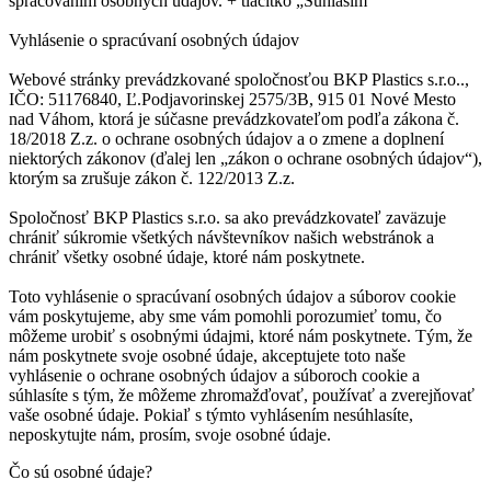
spracovaním osobných údajov. + tlačítko „Súhlasím“
Vyhlásenie o spracúvaní osobných údajov
Webové stránky prevádzkované spoločnosťou BKP Plastics s.r.o..,
IČO: 51176840, Ľ.Podjavorinskej 2575/3B, 915 01 Nové Mesto
nad Váhom, ktorá je súčasne prevádzkovateľom podľa zákona č.
18/2018 Z.z. o ochrane osobných údajov a o zmene a doplnení
niektorých zákonov (ďalej len „zákon o ochrane osobných údajov“),
ktorým sa zrušuje zákon č. 122/2013 Z.z.
Spoločnosť BKP Plastics s.r.o. sa ako prevádzkovateľ zaväzuje
chrániť súkromie všetkých návštevníkov našich webstránok a
chrániť všetky osobné údaje, ktoré nám poskytnete.
Toto vyhlásenie o spracúvaní osobných údajov a súborov cookie
vám poskytujeme, aby sme vám pomohli porozumieť tomu, čo
môžeme urobiť s osobnými údajmi, ktoré nám poskytnete. Tým, že
nám poskytnete svoje osobné údaje, akceptujete toto naše
vyhlásenie o ochrane osobných údajov a súboroch cookie a
súhlasíte s tým, že môžeme zhromažďovať, používať a zverejňovať
vaše osobné údaje. Pokiaľ s týmto vyhlásením nesúhlasíte,
neposkytujte nám, prosím, svoje osobné údaje.
Čo sú osobné údaje?