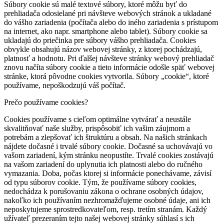
Súbory cookie sú malé textové súbory, ktoré môžu byť do
prehliadača odosielané pri návšteve webových stránok a ukladané
do vášho zariadenia (počítača alebo do iného zariadenia s prístupom
na internet, ako napr. smartphone alebo tablet). Súbory cookie sa
ukladajú do priečinka pre súbory vášho prehliadača. Cookies
obvykle obsahujú názov webovej stránky, z ktorej pochádzajú,
platnosť a hodnotu. Pri ďalšej návšteve stránky webový prehliadač
znovu načíta súbory cookie a tieto informácie odošle späť webovej
stránke, ktorá pôvodne cookies vytvorila. Súbory „cookie“, ktoré
používame, nepoškodzujú váš počítač.
Prečo používame cookies?
Cookies používame s cieľom optimálne vytvárať a neustále
skvalitňovať naše služby, prispôsobiť ich vašim záujmom a
potrebám a zlepšovať ich štruktúru a obsah. Na našich stránkach
nájdete dočasné i trvalé súbory cookie. Dočasné sa uchovávajú vo
vašom zariadení, kým stránku neopustíte. Trvalé cookies zostávajú
na vašom zariadení do uplynutia ich platnosti alebo do ručného
vymazania. Doba, počas ktorej si informácie ponechávame, závisí
od typu súborov cookie. Tým, že používame súbory cookies,
nedochádza k porušovaniu zákona o ochrane osobných údajov,
nakoľko ich používaním nezhromažďujeme osobné údaje, ani ich
neposkytujeme sprostredkovateľom, resp. tretím stranám. Každý
užívateľ prezeraním tejto našej webovej stránky súhlasí s ich