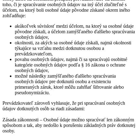
toho, či je spracúvanie osobných údajov na iný účel zlučiteľné s
účelom, na ktorý boli osobné údaje pôvodne získané okrem iného
zohľadňuje:
akúkoľvek súvislosť medzi účelom, na ktorý sa osobné údaje
pôvodne získali, a účelom zamýšľaného ďalšieho spracúvania
osobných údajov,
okolnosti, za akých sa osobné údaje získali, najmä okolnosti
týkajúce sa vzťahu medzi dotknutou osobou a
prevádzkovateľom,
povahu osobných údajov, najmä či sa spracúvajú osobitné
kategórie osobných údajov podľa § 16 zákona o ochrane
osobných údajov,
možné následky zamýšľaného ďalšieho spracúvania
osobných údajov pre dotknutú osobu a existenciu
primeraných záruk, ktoré môžu zahŕňať šifrovanie alebo
pseudonymizáciu.
Prevádzkovateľ zároveň vyhlasuje, že pri spracúvaní osobných
údajov dotknutých osôb sa riadi zásadami:
Zásada zákonnosti – Osobné údaje možno spracúvať len zákonným
spôsobom a tak, aby nedošlo k porušeniu základných práv dotknutej
osoby.