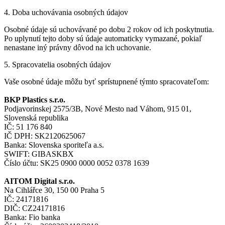
4. Doba uchovávania osobných údajov
Osobné údaje sú uchovávané po dobu 2 rokov od ich poskytnutia.
Po uplynutí tejto doby sú údaje automaticky vymazané, pokiaľ
nenastane iný právny dôvod na ich uchovanie.
5. Spracovatelia osobných údajov
Vaše osobné údaje môžu byť sprístupnené týmto spracovateľom:
BKP Plastics s.r.o.
Podjavorinskej 2575/3B, Nové Mesto nad Váhom, 915 01,
Slovenská republika
IČ: 51 176 840
IČ DPH: SK2120625067
Banka: Slovenska sporiteľa a.s.
SWIFT: GIBASKBX
Číslo účtu: SK25 0900 0000 0052 0378 1639
AITOM Digital s.r.o.
Na Cihlářce 30, 150 00 Praha 5
IČ: 24171816
DIČ: CZ24171816
Banka: Fio banka