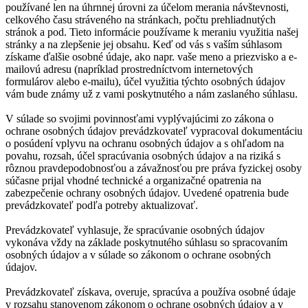
používané len na úhrnnej úrovni za účelom merania návštevnosti,
celkového času stráveného na stránkach, počtu prehliadnutých
stránok a pod. Tieto informácie používame k meraniu využitia našej
stránky a na zlepšenie jej obsahu. Keď od vás s vaším súhlasom
získame ďalšie osobné údaje, ako napr. vaše meno a priezvisko a e-
mailovú adresu (napríklad prostredníctvom internetových
formulárov alebo e-mailu), účel využitia týchto osobných údajov
vám bude známy už z vami poskytnutého a nám zaslaného súhlasu.
V súlade so svojimi povinnosťami vyplývajúcimi zo zákona o
ochrane osobných údajov prevádzkovateľ vypracoval dokumentáciu
o posúdení vplyvu na ochranu osobných údajov a s ohľadom na
povahu, rozsah, účel spracúvania osobných údajov a na riziká s
rôznou pravdepodobnosťou a závažnosťou pre práva fyzickej osoby
súčasne prijal vhodné technické a organizačné opatrenia na
zabezpečenie ochrany osobných údajov. Uvedené opatrenia bude
prevádzkovateľ podľa potreby aktualizovať.
Prevádzkovateľ vyhlasuje, že spracúvanie osobných údajov
vykonáva vždy na základe poskytnutého súhlasu so spracovaním
osobných údajov a v súlade so zákonom o ochrane osobných
údajov.
Prevádzkovateľ získava, overuje, spracúva a používa osobné údaje
v rozsahu stanovenom zákonom o ochrane osobných údajov a v