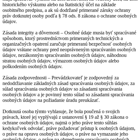
historického výskumu alebo na štatistický účel na základe
osobitného predpisu, a ak sú dodržané primerané záruky ochrany
práv dotknutej osoby podľa § 78 ods. 8 zákona o ochrane osobných
údajov.
Zásada integrity a dôvernosti – Osobné údaje musia byť spracúvané
spôsobom, ktorý prostredníctvom primeraných technických a
organizačných opatrení zaručuje primeranú bezpečnosť osobných
údajov vrátane ochrany pred neoprávneným spracúvaním osobných
údajov, nezákonným spracúvaním osobných údajov, náhodnou
stratou osobných údajov, výmazom osobných údajov alebo
poškodením osobných údajov.
Zásada zodpovednosti – Prevádzkovateľ je zodpovedný za
nedodržiavanie základných zásad spracúvania osobných údajov, za
súlad spracúvania osobných údajov so zásadami spracúvania
osobných údajov a je povinný tento súlad so zásadami spracúvania
osobných údajov na požiadanie úradu preukázať.
Dotknutá osoba týmto vyhlasuje, že bola poučená o svojich
právach, ktoré jej vyplývajú z ustanovení § 19 až § 30 zákona o
ochrane osobných údajov, najmä o jeho práve tento súhlas
kedykoľvek odvolať, práve požadovať prístup k osobných údajom,
o práve na opravu osobných údajov, o práve na vymazanie jeho
osobných údajov, o práve na obmedzenie spracúvania osobných