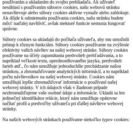
používaním a ukladaním do svojho prehliadača. Ak užívateľ
nesúhlasí s používaním súborov cookies, našu webovú stránku
nenavštevuje alebo súbory cookies aktívne vymaže alebo zablokuje.
Ak dôjde k odmietnutiu používania cookies, našu stránku budete
môcť naďalej navštíviť, avšak niektoré funkcie nemusia fungovať
správne.
Súbory cookies sa ukladajú do počítača užívateľa, aby mu umožnili
prístup k rôznym funkciám. Súbory cookies používame na zvýšenie
efektivity vašich návštev na našej webovej stránke. Súbory cookies
používame na účely zapamätania predvolieb prehľadávania, a to
napríklad veľkosti textu, uprednostňovaného jazyka, predvolieb
farieb atď., čo nám umožňuje jednoduchšie prechádzanie našou
stránkou, a zhromažďovanie analytických informácií, a to napríklad
počtu návštevníkov na našej webovej stránke. Cookies nám
umožňujú lepšie zhromažďovať informácie o používaní našej
webovej stránky. V ich údajoch však v žiadnom prípade
nezhromažďujeme vaše osobné údaje a informácie. Ukladá sa len
jedinečný identifikátor relácie, ktorý nám umožňuje opätovne
načítať profil a predvoľby užívateľa pri ďalšej návšteve webovej
stránky.
Na našich webových stránkach používame niekoľko typov cookies: