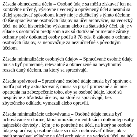
Zásada obmedzenia účelu – Osobné údaje sa môžu získavať len na
konkrétne určený, výslovne uvedený a oprávnený účel a nesmú sa
ďalej spracúvať spôsobom, ktorý nie je zlučiteľný s týmto účelom;
ďalšie spracúvanie osobných údajov na účel archivácie, na vedecký
účel, na účel historického výskumu alebo na štatistický účel, ak je v
súlade s osobitným predpisom a ak sú dodržané primerané záruky
ochrany práv dotknutej osoby podľa § 78 ods. 8 zákona o ochrane
osobných údajov, sa nepovažuje za nezlučiteľné s pôvodným
účelom.
Zásada minimalizácie osobných údajov – Spracúvané osobné údaje
musia byť primerané, relevantné a obmedzené na nevyhnutný
rozsah daný účelom, na ktorý sa spracúvajú.
Zásada správnosti – Spracúvané osobné údaje musia byť správne a
podľa potreby aktualizované; musia sa prijať primerané a účinné
opatrenia na zabezpečenie toho, aby sa osobné údaje, ktoré sú
nesprávne z hľadiska účelov, na ktoré sa spracúvajú, bez
zbytočného odkladu vymazali alebo opravili.
Zásada minimalizácie uchovávania – Osobné údaje musia byť
uchovávané vo forme, ktorá umožňuje identifikáciu dotknutej osoby
najneskôr dovtedy , kým je to potrebné na účel, na ktorý sa osobné
údaje spracúvajú; osobné údaje sa môžu uchovávať dlhšie, ak sa
majú spracúvať výlučne na účel archivácie, na vedecký účel, na účel